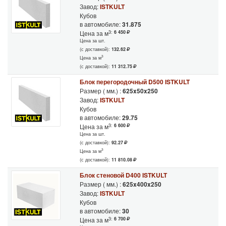
Завод:
ISTKULT
Кубов
в автомобиле:
31.875
3:
6 450
Цена за м
Цена за шт.
(с доставкой):
132.62
3
Цена за м
(с доставкой):
11 312.75
Блок перегородочный D500 ISTKULT
Размер ( мм.) :
625x50x250
Завод:
ISTKULT
Кубов
в автомобиле:
29.75
3:
6 600
Цена за м
Цена за шт.
(с доставкой):
92.27
3
Цена за м
(с доставкой):
11 810.08
Блок стеновой D400 ISTKULT
Размер ( мм.) :
625x400x250
Завод:
ISTKULT
Кубов
в автомобиле:
30
3:
6 700
Цена за м