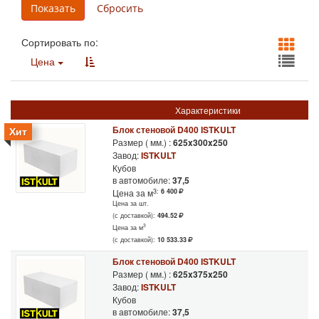
Сортировать по:
Цена
Характеристики
Блок стеновой D400 ISTKULT
Хит
Размер ( мм.) :
625x300x250
Завод:
ISTKULT
Кубов
в автомобиле:
37,5
3:
6 400
Цена за м
Цена за шт.
(с доставкой):
494.52
3
Цена за м
(с доставкой):
10 533.33
Блок стеновой D400 ISTKULT
Размер ( мм.) :
625x375x250
Завод:
ISTKULT
Кубов
в автомобиле:
37,5