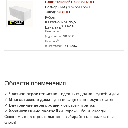
Блок стеновой D600 ISTKULT
Размер ( мм.) :
625x200x250
Завод:
ISTKULT
Кубов
в автомобиле:
25,5
3:
6 100
Цена за м
Цена за шт.
(с доставкой):
380.58
3
Цена за м
(с доставкой):
12 178.43
Области применения
✓
Частное строительство
- идеально для коттеджей и дач
✓
Многоэтажные дома
- для несущих и ненесущих стен
✓
Внутренние перегородки
- быстрый монтаж
✓
Хозяйственные постройки
- гаражи, бани, склады
Сэкономьте на строительстве – выбирайте газосиликатные
блоки!