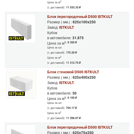
3
Цена за м
(с доставкой):
11 033.33
Блок перегородочный D500 ISTKULT
Размер ( мм.) :
625x100x250
Завод:
ISTKULT
Кубов
в автомобиле:
31.875
3:
6 350
Цена за м
Цена за шт.
(с доставкой):
175.20
3
Цена за м
(с доставкой):
11 212.75
Блок стеновой D500 ISTKULT
Размер ( мм.) :
625x400x250
Завод:
ISTKULT
Кубов
в автомобиле:
30
3:
6 100
Цена за м
Цена за шт.
(с доставкой):
704.17
3
Цена за м
(с доставкой):
11 266.67
Блок перегородочный D500 ISTKULT
Размер ( мм.) :
625x75x250