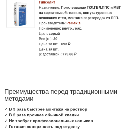
Гипсолит
Назначение:
Приклеивание ГКЛ,ГВЛ,ППС и МВП
на кирпичные, бетонные, оштукатуренные
основания стен, монтажа перегородок из ПГП.
Производитель:
Perfekta
Применение:
внутр. / нар.
Цвет:
серый
Вес (кг.):
30
Цена за шт. :
693
Цена за шт.
(с доставкой):
773.88
Преимущества перед традиционными
методами
✓
В 3 раза быстрее монтажа на раствор
✓
В 2 раза прочнее обычной кладки
✓
Не требует профессиональных навыков
✓
Готовая поверхность под отделку