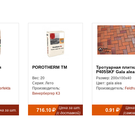
POROTHERM TM
Тротуарная плитка
P405SKF Gala alea
Вес: 20
Размер: 200x100x40
Серия: Лето
Цвет: gala alea
erfekta
Производитель:
Производитель:
Feldh
Винербергер КЗ
Цена за шт.
Цена
716.10
0.91
на за шт.
(с доставкой)
(самов