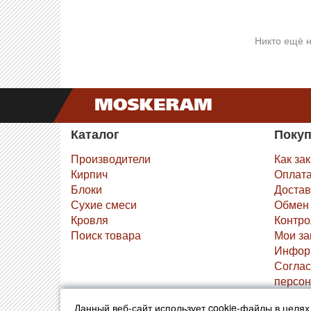
Никто ещё н
Каталог
Поку
Производители
Как за
Кирпич
Оплат
Блоки
Достав
Сухие смеси
Обмен 
Кровля
Контро
Поиск товара
Мои за
Инфор
Соглас
персон
Данный веб-сайт использует cookie-файлы в целя
© 2010-2026 Москерам
Указанные на сайте цены 