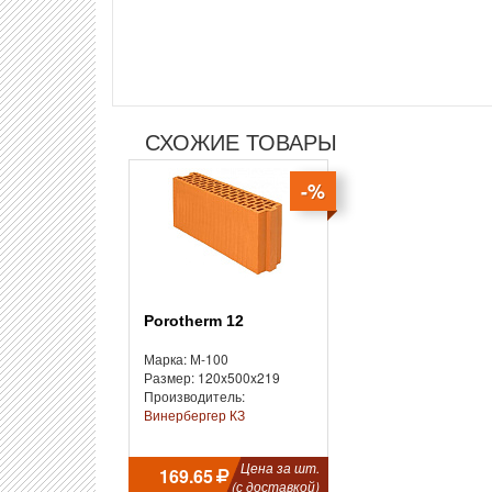
СХОЖИЕ ТОВАРЫ
-%
Porotherm 12
Марка: М-100
Размер: 120x500x219
Производитель:
Винербергер КЗ
Цена за шт.
169.65
(с доставкой)