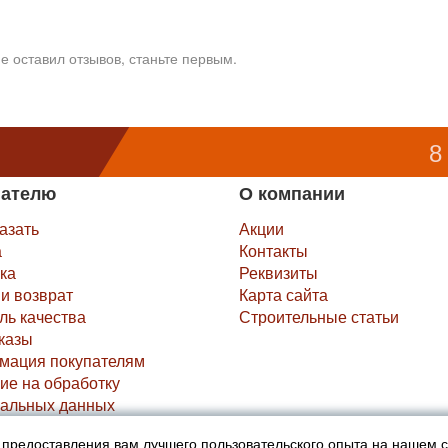
е оставил отзывов, станьте первым.
8
пателю
О компании
казать
Акции
а
Контакты
ка
Реквизиты
и возврат
Карта сайта
ль качества
Строительные статьи
казы
мация покупателям
ие на обработку
альных данных
х предоставления вам лучшего пользовательского опыта на нашем 
не являются публичной офертой (ст.435 ГК РФ).