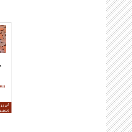
aus
2
 за м
ывоз)