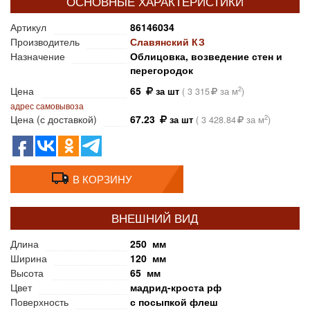
ОСНОВНЫЕ ХАРАКТЕРИСТИКИ
Артикул
86146034
Производитель
Славянский КЗ
Назначение
Облицовка, возведение стен и
перегородок
Цена
65
2
за шт
(
3 315
за м
)
адрес самовывоза
Цена (с доставкой)
67.23
2
за шт
(
3 428.84
за м
)
В КОРЗИНУ
ВНЕШНИЙ ВИД
Длина
250 мм
Ширина
120 мм
Высота
65 мм
Цвет
мадрид-кроста рф
Поверхность
с посыпкой флеш