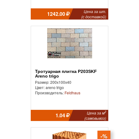
Цена за шт.
1242.00
(с доставкой)
Тротуарная плитка P203SKF
Areno trigo
Размер: 200x100x40
Цвет: areno trigo
Производитель:
Feldhaus
2
Цена за м
1.04
(самовывоз)
-%