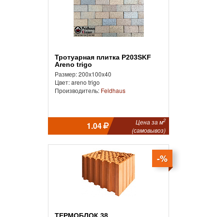
Тротуарная плитка P203SKF
Areno trigo
Размер: 200x100x40
Цвет: areno trigo
Производитель:
Feldhaus
2
Цена за м
1.04
(самовывоз)
-%
ТЕРМОБЛОК 38