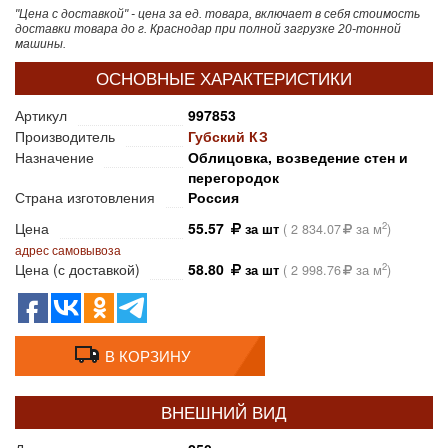
"Цена с доставкой" - цена за ед. товара, включает в себя стоимость
доставки товара до г. Краснодар при полной загрузке 20-тонной
машины.
ОСНОВНЫЕ ХАРАКТЕРИСТИКИ
Артикул
997853
Производитель
Губский КЗ
Назначение
Облицовка, возведение стен и
перегородок
Страна изготовления
Россия
Цена
55.57
2
за шт
(
2 834.07
за м
)
адрес самовывоза
Цена (с доставкой)
58.80
2
за шт
(
2 998.76
за м
)
В КОРЗИНУ
ВНЕШНИЙ ВИД