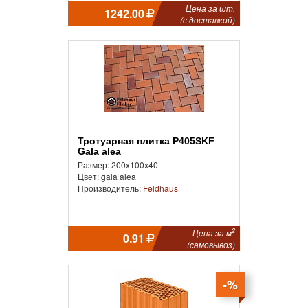
Цена за шт.
1242.00
(с доставкой)
Тротуарная плитка P405SKF
Gala alea
Размер: 200x100x40
Цвет: gala alea
Производитель:
Feldhaus
2
Цена за м
0.91
(самовывоз)
-%