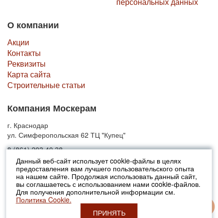
персональных данных
О компании
Акции
Контакты
Реквизиты
Карта сайта
Строительные статьи
Компания Москерам
г. Краснодар
ул. Симферопольская 62 ТЦ "Купец"
8 (861) 203 40 38
Данный веб-сайт использует cookie-файлы в целях
предоставления вам лучшего пользовательского опыта
© 2010-2026 Москерам
на нашем сайте. Продолжая использовать данный сайт,
Указанные на сайте цены не являются публичной офертой (ст.435 ГК
вы соглашаетесь с использованием нами cookie-файлов.
РФ).
Для получения дополнительной информации см.
Стоимость и наличие товара просьба уточнять в офисах продаж....
Политика Cookie.
ПРИНЯТЬ