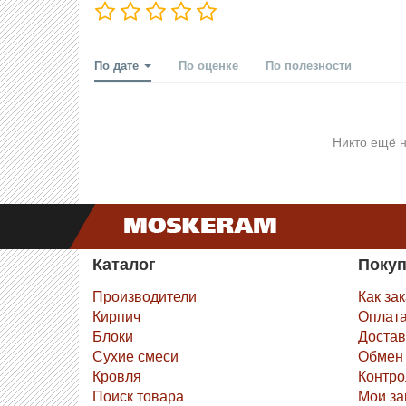
По дате
По оценке
По полезности
Никто ещё н
Каталог
Поку
Производители
Как за
Кирпич
Оплат
Блоки
Достав
Сухие смеси
Обмен 
Кровля
Контро
Поиск товара
Мои за