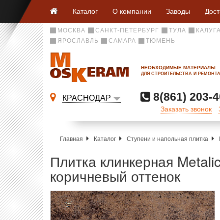
Каталог
О компании
Заводы
Дост
МОСКВА
САНКТ-ПЕТЕРБУРГ
ТУЛА
КАЛУГ
ЯРОСЛАВЛЬ
САМАРА
ТЮМЕНЬ
НЕОБХОДИМЫЕ МАТЕРИАЛЫ
ДЛЯ СТРОИТЕЛЬСТВА И РЕМОНТ
8(861) 203-4
КРАСНОДАР
Заказать звонок
Главная
Каталог
Ступени и напольная плитка
Плитка клинкерная Metali
коричневый оттенок