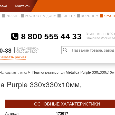
авка
Контакты
А
РЯЗАНЬ
РОСТОВ-НА-ДОНУ
ЛИПЕЦК
ВОРОНЕЖ
КРАС
8 800 555 44 33
Вам ответят c 8:00 
Звонок по России 
А
ЕЖЕДНЕВНО с
0-38
08:00 до 18:00
Заказать расчет
Плитка клинкерная Metalica Purple 330x330x10м
Напольная плитка
ca Purple 330x330x10мм,
ОСНОВНЫЕ ХАРАКТЕРИСТИКИ
Артикул
173017