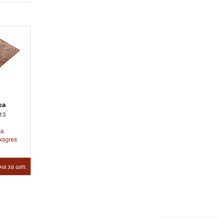
ca
13
ca
xagres
на за шт.