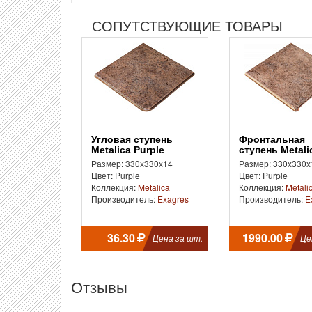
СОПУТСТВУЮЩИЕ ТОВАРЫ
Угловая ступень
Фронтальная
Metalica Purple
ступень Metali
Purple
Размер: 330x330x14
Размер: 330x330x
Цвет: Purple
Цвет: Purple
Коллекция:
Metalica
Коллекция:
Metali
Производитель:
Exagres
Производитель:
E
36.30
1990.00
Цена за шт.
Це
Отзывы