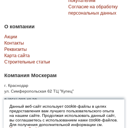
покупателям
Согласие на обработку
персональных данных
О компании
Акции
Контакты
Реквизиты
Карта сайта
Строительные статьи
Компания Москерам
г. Краснодар
ул. Симферопольская 62 ТЦ "Купец"
8 (861) 203 40 38
Данный веб-сайт использует cookie-файлы в целях
предоставления вам лучшего пользовательского опыта
© 2010-2026 Москерам
на нашем сайте. Продолжая использовать данный сайт,
Указанные на сайте цены не являются публичной офертой (ст.435 ГК
вы соглашаетесь с использованием нами cookie-файлов.
РФ).
Для получения дополнительной информации см.
Стоимость и наличие товара просьба уточнять в офисах продаж....