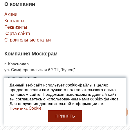
О компании
Акции
Контакты
Реквизиты
Карта сайта
Строительные статьи
Компания Москерам
г. Краснодар
ул. Симферопольская 62 ТЦ "Купец"
8 (861) 203 40 38
Данный веб-сайт использует cookie-файлы в целях
предоставления вам лучшего пользовательского опыта
© 2010-2026 Москерам
на нашем сайте. Продолжая использовать данный сайт,
Указанные на сайте цены не являются публичной офертой (ст.435 ГК
вы соглашаетесь с использованием нами cookie-файлов.
РФ).
Для получения дополнительной информации см.
Стоимость и наличие товара просьба уточнять в офисах продаж....
Политика Cookie.
ПРИНЯТЬ