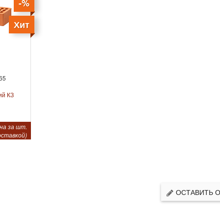
-%
Хит
65
ий КЗ
на за шт.
оставкой)
ОСТАВИТЬ 