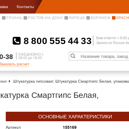
авка
Контакты
А
РЯЗАНЬ
РОСТОВ-НА-ДОНУ
ЛИПЕЦК
ВОРОНЕЖ
КРАС
8 800 555 44 33
Вам ответят c 8:00 
Звонок по России 
А
ЕЖЕДНЕВНО с
0-38
08:00 до 18:00
Заказать расчет
Штукатурка гипсовая: Штукатурка Смартгипс Белая, упаковка
овая
катурка Смартгипс Белая,
ОСНОВНЫЕ ХАРАКТЕРИСТИКИ
Артикул
155169