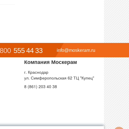
 800
555 44 33
info@moskeram.ru
Компания Москерам
г. Краснодар
ул. Симферопольская 62 ТЦ "Купец"
8 (861) 203 40 38