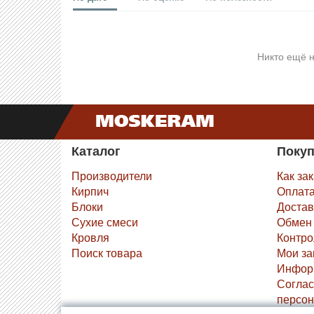
Никто ещё н
Каталог
Поку
Производители
Как за
Кирпич
Оплат
Блоки
Достав
Сухие смеси
Обмен 
Кровля
Контро
Поиск товара
Мои за
Инфор
Соглас
персон