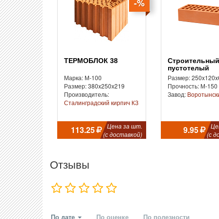
-%
ТЕРМОБЛОК 38
Строительный
пустотелый
Марка: М-100
Размер: 250x120x
Размер: 380x250x219
Прочность: М-150
Производитель:
Завод:
Воротынск
Сталинградский кирпич КЗ
Цена за шт.
Це
113.25
9.95
(с доставкой)
(с д
Отзывы
По дате
По оценке
По полезности