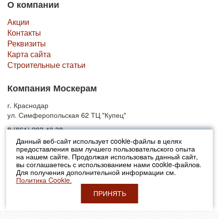
О компании
Акции
Контакты
Реквизиты
Карта сайта
Строительные статьи
Компания Москерам
г. Краснодар
ул. Симферопольская 62 ТЦ "Купец"
8 (861) 203 40 38
Данный веб-сайт использует cookie-файлы в целях
предоставления вам лучшего пользовательского опыта
© 2010-2026 Москерам
на нашем сайте. Продолжая использовать данный сайт,
Указанные на сайте цены не являются публичной офертой (ст.435 ГК
вы соглашаетесь с использованием нами cookie-файлов.
РФ).
Для получения дополнительной информации см.
Стоимость и наличие товара просьба уточнять в офисах продаж....
Политика Cookie.
ПРИНЯТЬ