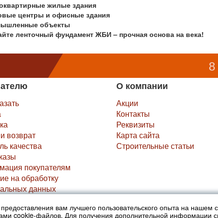
оквартирные жилые здания
овые центры и офисные здания
ышленные объекты
йте ленточный фундамент ЖБИ – прочная основа на века!
8
пателю
О компании
казать
Акции
а
Контакты
ка
Реквизиты
и возврат
Карта сайта
ль качества
Строительные статьи
казы
мация покупателям
ие на обработку
альных данных
х предоставления вам лучшего пользовательского опыта на нашем 
не являются публичной офертой (ст.435 ГК РФ).
нами cookie-файлов. Для получения дополнительной информации 
ра просьба уточнять в офисах продаж....