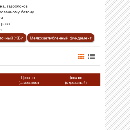
на, газоблоков
рованному бетону
ги
 раза
я
нточный ЖБИ
Мелкозаглубленный фундамент
Цена шт.
Цена шт.
(самовывоз)
(с доставкой)