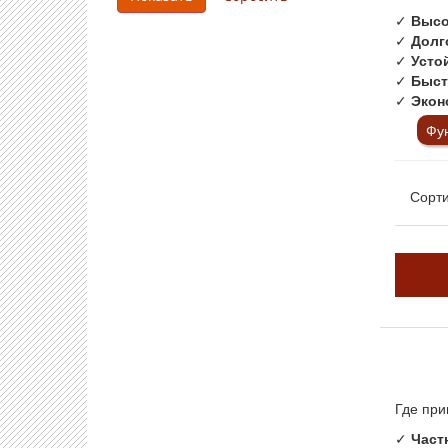
✓
Высо
✓
Долг
✓
Усто
✓
Быст
✓
Экон
Фу
Сорти
Где при
✓
Част