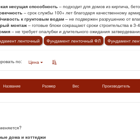
кая несущая способность
– подходит для домов из кирпича, бето
овечность
– срок службы 100+ лет благодаря качественному арми
йчивость к грунтовым водам
– не подвержен разрушению от вла
рый монтаж
– готовые блоки сокращают сроки строительства в 3-4
омия
– не требует опалубки и длительного ожидания затвердевани
ндамент ленточный
Фундамент ленточный ФЛ
Фундамент ле
ровать по:
Цена
Название
Размер
Вес
Производитель
меняется?
ные дома и коттеджи