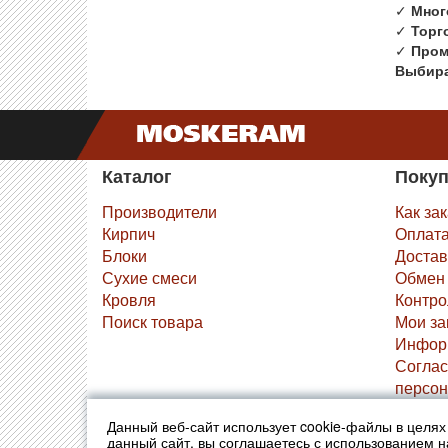
✓
Мног
✓
Торг
✓
Пром
Выбира
Каталог
Поку
Производители
Как за
Кирпич
Оплат
Блоки
Достав
Сухие смеси
Обмен 
Кровля
Контро
Поиск товара
Мои за
Инфор
Соглас
персон
Данный веб-сайт использует cookie-файлы в целя
© 2010-2026 Москерам
Указанные на сайте цены 
данный сайт, вы соглашаетесь с использованием 
Стоимость и наличие това