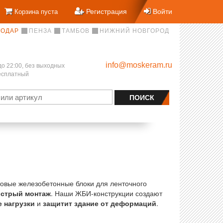
Регистрация
Войти
Корзина пуста
НОДАР
ПЕНЗА
ТАМБОВ
НИЖНИЙ НОВГОРОД
info@moskeram.ru
до 22:00, без выходных
бесплатный
товые железобетонные блоки для ленточного
стрый монтаж
. Наши ЖБИ-конструкции создают
 нагрузки
и
защитит здание от деформаций
.