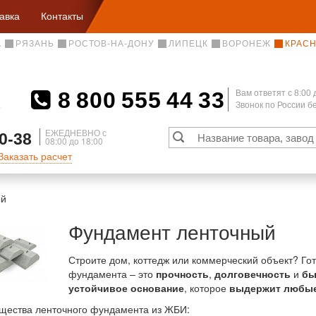
авка
Контакты
А
РЯЗАНЬ
РОСТОВ-НА-ДОНУ
ЛИПЕЦК
ВОРОНЕЖ
КРАС
8 800 555 44 33
Вам ответят c 8:00 
Звонок по России 
А
ЕЖЕДНЕВНО с
0-38
08:00 до 18:00
Заказать расчет
ый
Фундамент ленточный
Строите дом, коттедж или коммерческий объект? Го
фундамента – это
прочность
,
долговечность
и
бы
устойчивое основание
, которое
выдержит любые
щества ленточного фундамента из ЖБИ: