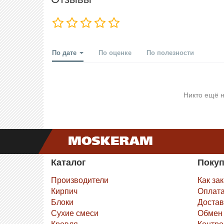
По дате
По оценке
По полезности
Никто ещё н
Каталог
Поку
Производители
Как за
Кирпич
Оплат
Блоки
Достав
Сухие смеси
Обмен 
Кровля
Контро