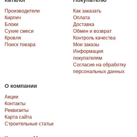
Михневский кирпичный завод на сегодняшний день
Производители
Как заказать
производит и выпускает 3 основных вида красного кирпича, а
Кирпич
Оплата
именно: «одинарный», «полуторный», «камень», а также их
Блоки
Доставка
подвиды и разновидности.
Сухие смеси
Обмен и возврат
Кровля
Контроль качества
Поиск товара
Мои заказы
Информация
покупателям
Согласие на обработку
персональных данных
О компании
Акции
Контакты
Реквизиты
Карта сайта
Строительные статьи