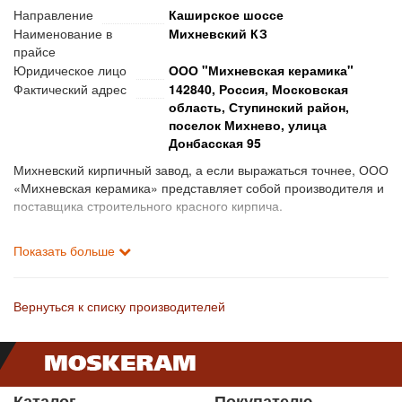
Направление
Каширское шоссе
Наименование в
Михневский КЗ
прайсе
Юридическое лицо
ООО "Михневская керамика"
Фактический адрес
142840, Россия, Московская
область, Ступинский район,
поселок Михнево, улица
Донбасская 95
Михневский кирпичный завод, а если выражаться точнее, ООО
«Михневская керамика» представляет собой производителя и
поставщика строительного красного кирпича.
Кирпич является одним из самых популярных строительных
Показать больше
материалов и используется для строительства домов, кладки
стен, возведения заборов, облицовочных работ и многого
другого.
Вернуться к списку производителей
Красный кирпич прочен и надежен, его эксплуатационный
свойства исключительны и конкурируют с любыми аналогами.
Кирпичом в строительстве пользуются много веков, именно
поэтому он так популярен.
Каталог
Покупателю