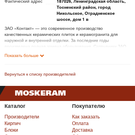
Фактический адрес
187026, Ленинградская область,
Тосненский район, город
Никольское, Отрадненское
шоссе, дом 1 в
ЗАО «Контакт» — это современное производство
качественных керамических плиток и керамогранита для
наружной и внутренней отделки. За последние годы
произведена полная замена оборудования. Сотрудники ЗАО
«Контакт» всегда стараются сочетать в своей работе
Показать больше
многолетний опыт и профессионализм. Благодаря этому мы
создаем качественные и оригинальные материалы для
оформления интерьера и внешнего облика ваших домов.
Вернуться к списку производителей
Ознакомится с ассортиментом и приобрести продукцию ЗАО
"Контакт" вы можете в офисах Компании Москерам.
Каталог
Покупателю
Производители
Как заказать
Кирпич
Оплата
Блоки
Доставка