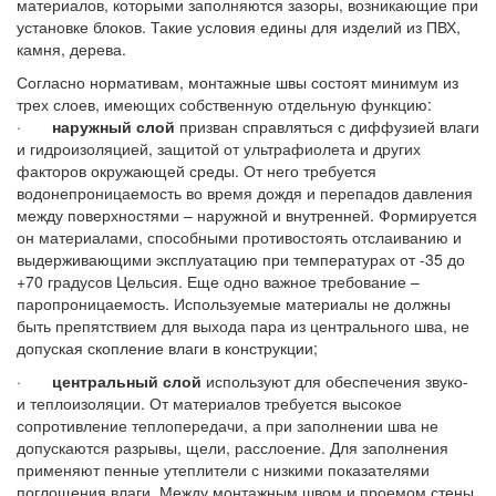
материалов, которыми заполняются зазоры, возникающие при
установке блоков. Такие условия едины для изделий из ПВХ,
камня, дерева.
Согласно нормативам, монтажные швы состоят минимум из
трех слоев, имеющих собственную отдельную функцию:
·
наружный слой
призван справляться с диффузией влаги
и гидроизоляцией, защитой от ультрафиолета и других
факторов окружающей среды. От него требуется
водонепроницаемость во время дождя и перепадов давления
между поверхностями – наружной и внутренней. Формируется
он материалами, способными противостоять отслаиванию и
выдерживающими эксплуатацию при температурах от -35 до
+70 градусов Цельсия. Еще одно важное требование –
паропроницаемость. Используемые материалы не должны
быть препятствием для выхода пара из центрального шва, не
допуская скопление влаги в конструкции;
·
центральный слой
используют для обеспечения звуко-
и теплоизоляции. От материалов требуется высокое
сопротивление теплопередачи, а при заполнении шва не
допускаются разрывы, щели, расслоение. Для заполнения
применяют пенные утеплители с низкими показателями
поглощения влаги. Между монтажным швом и проемом стены