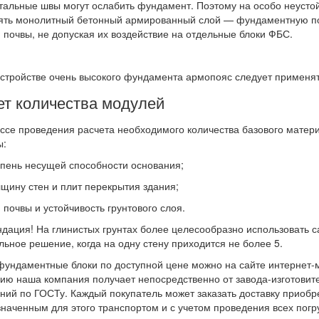
тальные швы могут ослабить фундамент. Поэтому на особо неусто
ть монолитный бетонный армированный слой — фундаментную под
 почвы, не допуская их воздействие на отдельные блоки ФБС.
стройстве очень высокого фундамента армопояс следует применят
ет количества модулей
ссе проведения расчета необходимого количества базового матери
ы:
ень несущей способности основания;
ну стен и плит перекрытия здания;
очвы и устойчивость грунтового слоя.
дация! На глинистых грунтах более целесообразно использовать
ьное решение, когда на одну стену приходится не более 5.
фундаментные блоки по доступной цене можно на сайте интернет
ию наша компания получает непосредственно от завода-изготовител
ний по ГОСТу. Каждый покупатель может заказать доставку приобр
наченным для этого транспортом и с учетом проведения всех погр