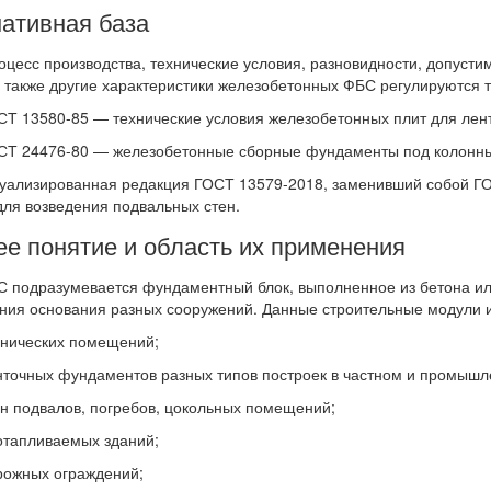
ативная база
оцесс производства, технические условия, разновидности, допуст
 также другие характеристики железобетонных ФБС регулируются 
13580-85 — технические условия железобетонных плит для лен
 24476-80 — железобетонные сборные фундаменты под колонны 
лизированная редакция ГОСТ 13579-2018, заменивший собой ГОС
для возведения подвальных стен.
е понятие и область их применения
 подразумевается фундаментный блок, выполненное из бетона ил
ния основания разных сооружений. Данные строительные модули и
ических помещений;
чных фундаментов разных типов построек в частном и промышле
подвалов, погребов, цокольных помещений;
апливаемых зданий;
жных ограждений;