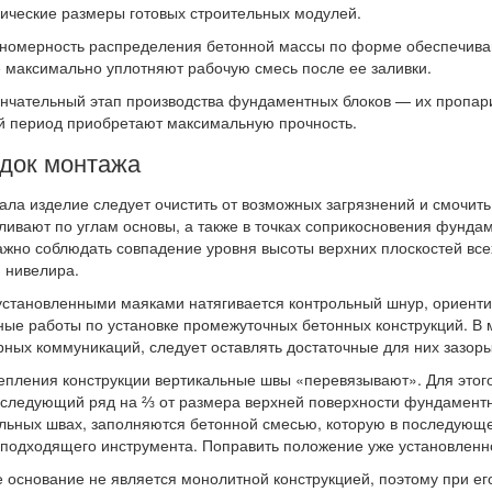
ические размеры готовых строительных модулей.
номерность распределения бетонной массы по форме обеспечива
 максимально уплотняют рабочую смесь после ее заливки.
чательный этап производства фундаментных блоков — их пропарив
й период приобретают максимальную прочность.
док монтажа
ала изделие следует очистить от возможных загрязнений и смочит
ливают по углам основы, а также в точках соприкосновения фунда
ажно соблюдать совпадение уровня высоты верхних плоскостей вс
 нивелира.
становленными маяками натягивается контрольный шнур, ориент
ые работы по установке промежуточных бетонных конструкций. В 
ных коммуникаций, следует оставлять достаточные для них зазоры
епления конструкции вертикальные швы «перевязывают». Для это
следующий ряд на ⅔ от размера верхней поверхности фундаментно
льных швах, заполняются бетонной смесью, которую в последующ
 подходящего инструмента. Поправить положение уже установлен
 основание не является монолитной конструкцией, поэтому при е