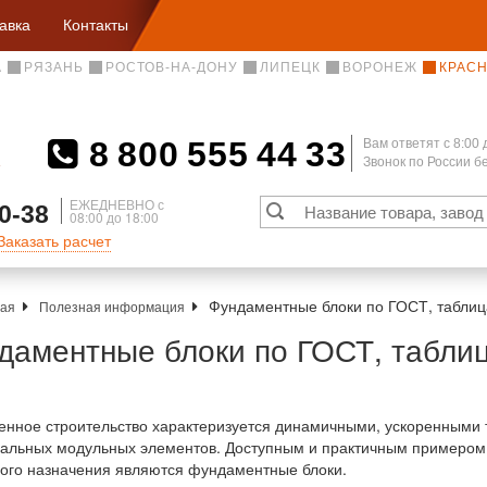
авка
Контакты
А
РЯЗАНЬ
РОСТОВ-НА-ДОНУ
ЛИПЕЦК
ВОРОНЕЖ
КРАС
8 800 555 44 33
Вам ответят c 8:00 
Звонок по России 
А
ЕЖЕДНЕВНО с
0-38
08:00 до 18:00
Заказать расчет
Фундаментные блоки по ГОСТ, таблиц
ная
Полезная информация
даментные блоки по ГОСТ, табли
нное строительство характеризуется динамичными, ускоренными 
альных модульных элементов. Доступным и практичным примером 
ого назначения являются фундаментные блоки.