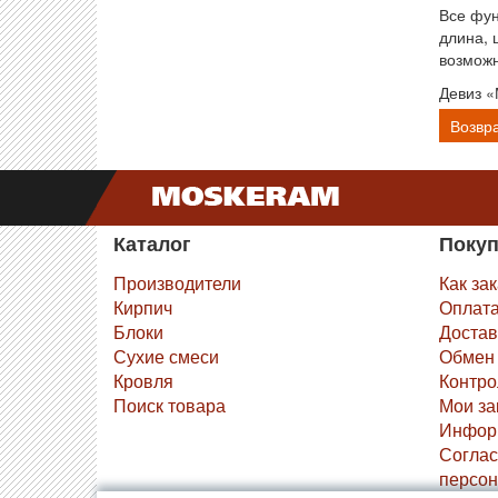
Все фун
длина, 
возможн
Девиз «
Возвра
Каталог
Поку
Производители
Как за
Кирпич
Оплат
Блоки
Достав
Сухие смеси
Обмен 
Кровля
Контро
Поиск товара
Мои за
Инфор
Соглас
персон