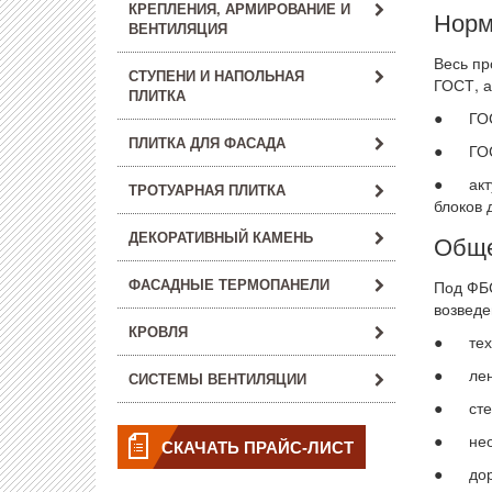
КРЕПЛЕНИЯ, АРМИРОВАНИЕ И
Норм
ВЕНТИЛЯЦИЯ
Весь пр
СТУПЕНИ И НАПОЛЬНАЯ
ГОСТ, а
ПЛИТКА
● ГОСТ 
ПЛИТКА ДЛЯ ФАСАДА
● ГОСТ
● актуа
ТРОТУАРНАЯ ПЛИТКА
блоков 
ДЕКОРАТИВНЫЙ КАМЕНЬ
Обще
ФАСАДНЫЕ ТЕРМОПАНЕЛИ
Под ФБС
возведе
КРОВЛЯ
● техн
● ленто
СИСТЕМЫ ВЕНТИЛЯЦИИ
● стен 
● неот
СКАЧАТЬ ПРАЙС-ЛИСТ
● доро