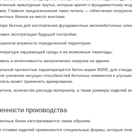
атанные арматурные прутья, которые крепят к фундаментному мо
ма. Главное предназначение таких петель — облегчение погрузочн
нтных блоков на место монтажа.
оре бетона для изготовления фундаментных железобетонных элеме
вия эксплуатации будущей постройки;
затели влажности определенной территории;
ература окружающей среды и ее возможные перепады;
нь и интенсивность механических нагрузок на здание.
льной прочностью характеризуется бетон марки М200, для станда
ля усиления несущих способностей бетонных элементов и улучшен
итель может применять армирование.
етона, количество расхода материала, а также размеры изделий мо
енности производства
нтные блоки изготавливаются таким образом:
отливки изделий применяются специальные формы, которые позв