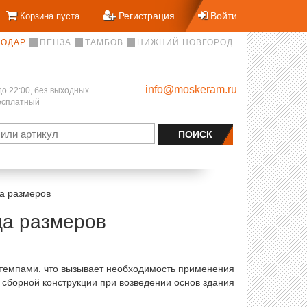
Регистрация
Войти
Корзина пуста
НОДАР
ПЕНЗА
ТАМБОВ
НИЖНИЙ НОВГОРОД
info@moskeram.ru
до 22:00, без выходных
бесплатный
а размеров
ца размеров
темпами, что вызывает необходимость применения
сборной конструкции при возведении основ здания