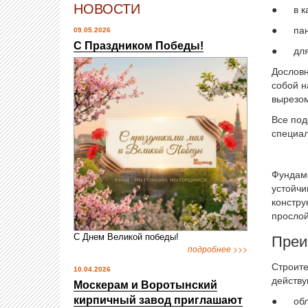
НОВОСТИ
● в кач
● панд
09.05.2026
С Праздником Победы!
● для ф
Дословн
собой н
вырезом
Все под
специал
Фундаме
устойчи
констру
прослой
Преи
С Днем Великой победы!
подробнее >>>
Строите
10.04.2026
действу
Москерам и Воротынский
● облад
кирпичный завод приглашают