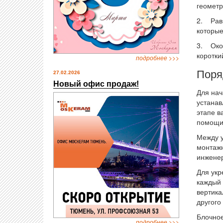
геометр
2. Рав
которые
3. Окон
коротки
подробнее >>>
Поря
27.02.2026
Новый офис продаж!
Для нач
устанав
этапе в
помощи
Между у
монтажн
инженер
Для укр
каждый 
вертика
другого
Блочное
подробнее >>>