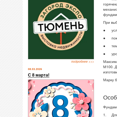
горячек
механиз
фундаме
При выб
● усло
● пока
● темп
● урове
Максима
подробнее >>>
М100. Д
08.03.2026
изготов
С 8 марта!
Марку б
Особ
Фундаме
1. Для 