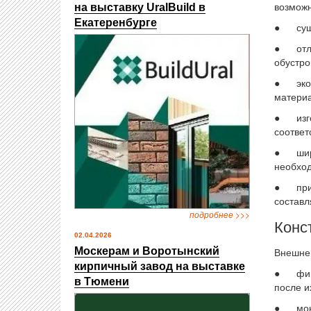
возможн
на выставку UralBuild в
Екатеренбурге
● суще
● отлич
обустро
● эконо
материа
● изгот
соответ
● широк
необход
● при у
составл
подробнее >>>
Конс
02.04.2026
Москерам и Воротынский
Внешне 
кирпичный завод на выставке
● фигур
в Тюмени
после и
● монта