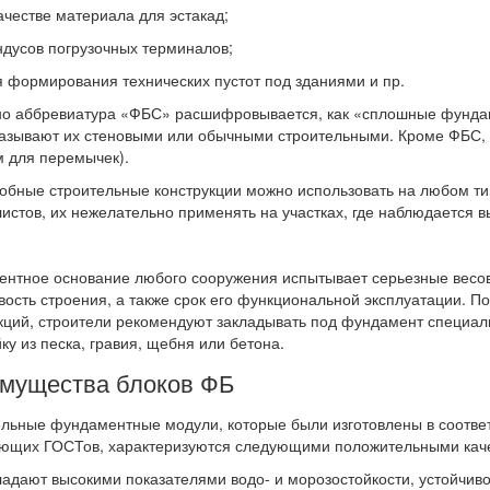
естве материала для эстакад;
усов погрузочных терминалов;
ормирования технических пустот под зданиями и пр.
о аббревиатура «ФБС» расшифровывается, как «сплошные фундам
азывают их стеновыми или обычными строительными. Кроме ФБС, и
 для перемычек).
обные строительные конструкции можно использовать на любом ти
истов, их нежелательно применять на участках, где наблюдается в
нтное основание любого сооружения испытывает серьезные весовые
вость строения, а также срок его функциональной эксплуатации. 
кций, строители рекомендуют закладывать под фундамент специ
ку из песка, гравия, щебня или бетона.
мущества блоков ФБ
льные фундаментные модули, которые были изготовлены в соотве
ющих ГОСТов, характеризуются следующими положительными кач
ают высокими показателями водо- и морозостойкости, устойчивос