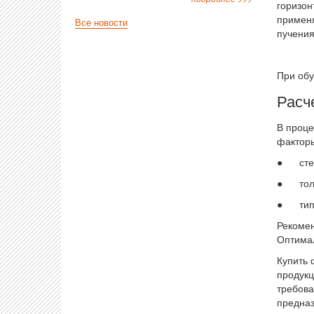
горизон
применя
Все новости
пучения
При обу
Расч
В проце
фактор
● степ
● толщи
● тип п
Рекомен
Оптимал
Купить 
продукц
требова
предназ