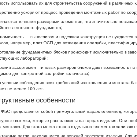
ость использовать их для строительства сооружений в различных к
ственно ускоряют процесс проведения монтажных работ по соор
аются точными размерами элементов, что значительно повышает 
йстве ленточного фундамента;
мичность — выносливая и надежная конструкция не нуждается в
лов, например, плит ОСП для возведения опалубки, пластифициру
овление фундаментных блоков происходит исключительно в завод
ствующих лабораторий;
ий ассортимент типовых размеров блоков дают возможность пот
имое для конкретной застройки количество;
словии соблюдения всех требований изготовления и монтажа бло
яет не менее 100 лет.
труктивные особенности
ФБС представляют собой прямоугольный параллелепипед, который
ные выемки, которые расположены на торцах изделия. Они нео
х монтажа. Для этого места стыков отдельных элементов заливают
жные петли, находящиеся на верхней плоскости изделия. Для их