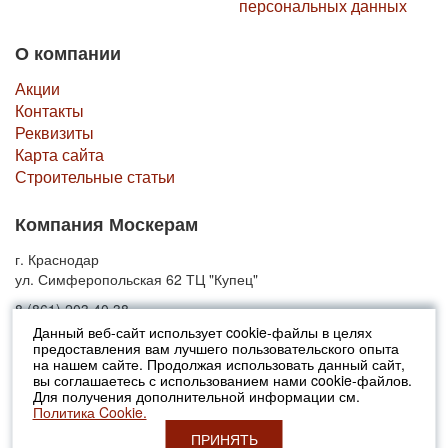
персональных данных
О компании
Акции
Контакты
Реквизиты
Карта сайта
Строительные статьи
Компания Москерам
г. Краснодар
ул. Симферопольская 62 ТЦ "Купец"
8 (861) 203 40 38
Данный веб-сайт использует cookie-файлы в целях
предоставления вам лучшего пользовательского опыта
© 2010-2026 Москерам
на нашем сайте. Продолжая использовать данный сайт,
Указанные на сайте цены не являются публичной офертой (ст.435 ГК
вы соглашаетесь с использованием нами cookie-файлов.
РФ).
Для получения дополнительной информации см.
Стоимость и наличие товара просьба уточнять в офисах продаж....
Политика Cookie.
ПРИНЯТЬ