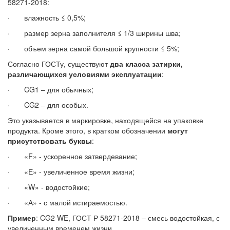
58271-2018:
· влажность ≤ 0,5%;
· размер зерна заполнителя ≤ 1/3 ширины шва;
· объем зерна самой большой крупности ≤ 5%;
Согласно ГОСТу, существуют
два класса затирки,
различающихся условиями эксплуатации
:
· CG1 – для обычных;
· CG2 – для особых.
Это указывается в маркировке, находящейся на упаковке
продукта. Кроме этого, в кратком обозначении
могут
присутствовать буквы
:
· «F» - ускоренное затвердевание;
· «Е» - увеличенное время жизни;
· «W» - водостойкие;
· «А» - с малой истираемостью.
Пример
: CG2 WE, ГОСТ Р 58271-2018 – смесь водостойкая, с
увеличенным временем жизни.